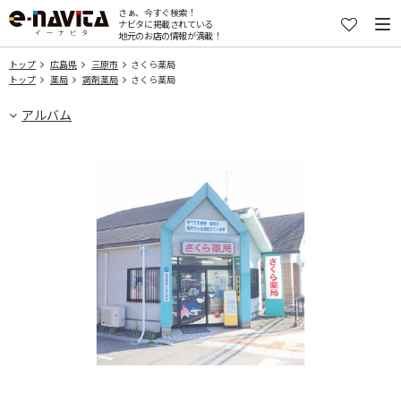
さぁ、今すぐ検索！
ナビタに掲載されている
地元のお店の情報が満載！
トップ
広島県
三原市
さくら薬局
トップ
薬局
調剤薬局
さくら薬局
アルバム