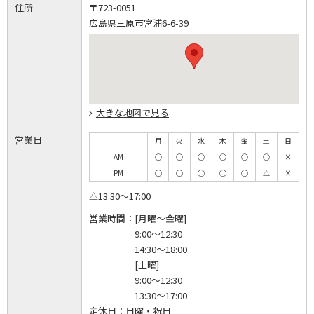
住所
〒723-0051
広島県三原市宮浦6-6-39
大きな地図で見る
営業日
月
火
水
木
金
土
日
AM
◯
◯
◯
◯
◯
◯
×
PM
◯
◯
◯
◯
◯
△
×
△13:30～17:00
営業時間：
[月曜～金曜]
9:00～12:30
14:30～18:00
[土曜]
9:00～12:30
13:30～17:00
定休日：
日曜・祝日