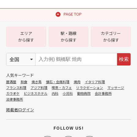
PAGE TOP
エリア
駅・路線
カテゴリー
から探す
から探す
から探す
検索
人気キーワード
居酒屋
和食
焼き鳥
懐石・会席料理
焼肉
イタリア料理
フランス料理
アジア料理
喫茶・カフェ
リラクゼーション
マッサージ
カラオケ
ビジネスホテル
内科
小児科
動物病院
会計事務所
法律事務所
掲載者ログイン
FOLLOW US!