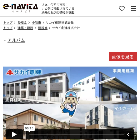
さぁ、今すぐ検索！
ナビタに掲載されている
地元のお店の情報が満載！
トップ
愛知県
小牧市
サカイ創建株式会社
トップ
建築・建設
建設業
サカイ創建株式会社
アルバム
画像を見る