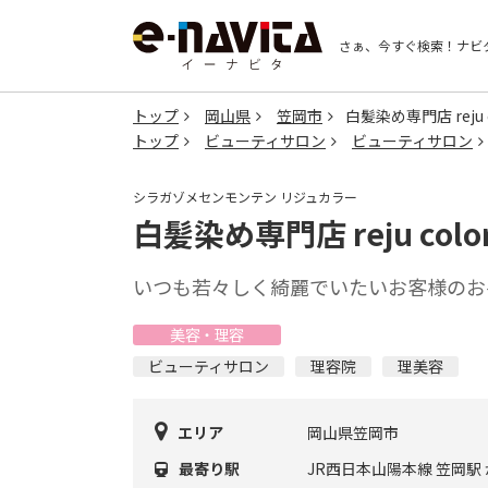
さぁ、今すぐ検索！
ナビ
トップ
岡山県
笠岡市
白髪染め専門店 reju 
トップ
ビューティサロン
ビューティサロン
シラガゾメセンモンテン リジュカラー
白髪染め専門店 reju colo
いつも若々しく綺麗でいたいお客様のお
美容・理容
ビューティサロン
理容院
理美容
エリア
岡山県笠岡市
最寄り駅
JR西日本山陽本線 笠岡駅