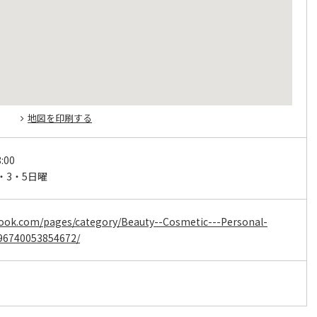
地図を印刷する
:00
・3・5日曜
book.com/pages/category/Beauty--Cosmetic---Personal-
996740053854672/