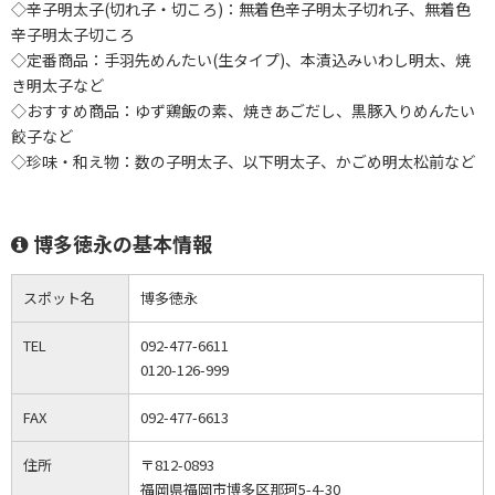
◇辛子明太子(切れ子・切ころ)：無着色辛子明太子切れ子、無着色
辛子明太子切ころ
◇定番商品：手羽先めんたい(生タイプ)、本漬込みいわし明太、焼
き明太子など
◇おすすめ商品：ゆず鶏飯の素、焼きあごだし、黒豚入りめんたい
餃子など
◇珍味・和え物：数の子明太子、以下明太子、かごめ明太松前など
博多徳永の基本情報
スポット名
博多徳永
TEL
092-477-6611
0120-126-999
FAX
092-477-6613
住所
〒812-0893
福岡県福岡市博多区那珂5-4-30