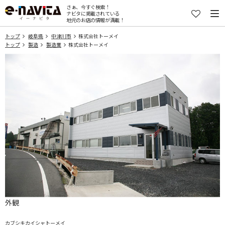
さぁ、今すぐ検索！
ナビタに掲載されている
地元のお店の情報が満載！
トップ
岐阜県
中津川市
株式会社トーメイ
トップ
製造
製造業
株式会社トーメイ
外観
カブシキカイシャトーメイ