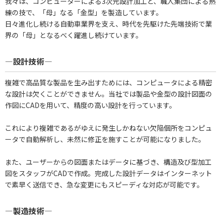
我々は、コンピューターによる3次元設計加工と、職人集団による熟
練の技で、「母」なる「金型」を製造しています。
日々進化し続ける自動車業界を支え、時代を先駆けた先端技術で業
界の「母」となるべく躍進し続けています。
―設計技術―
複雑で高品質な製品を生み出すためには、コンピュータによる精密
な設計は欠くことができません。当社では製品や金型の設計図面の
作図にCADを用いて、精度の高い設計を行っています。
これにより複雑であるがゆえに発生しかねない欠陥個所をコンピュ
ータで自動解析し、未然に修正を施すことが可能になりました。
また、ユーザーからの図面またはデータに基づき、構造及び型加工
図をスタッフがCADで作成。完成した設計データはインターネット
で素早く送信でき、急な変更にもスピーディな対応が可能です。
―製造技術―