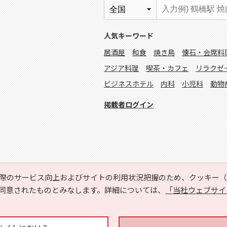
人気キーワード
居酒屋
和食
焼き鳥
懐石・会席料
アジア料理
喫茶・カフェ
リラクゼ
ビジネスホテル
内科
小児科
動物
掲載者ログイン
際のサービス向上およびサイトの利用状況把握のため、クッキー（C
同意されたものとみなします。詳細については、
「当社ウェブサイ
Copyright © HYOJITO.Co.,Ltd. All Rights Reserved.