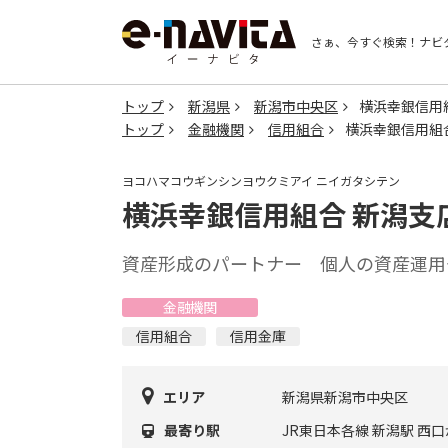
さぁ、今すぐ検索！
ナビ
トップ
新潟県
新潟市中央区
横浜幸銀信用
トップ
金融機関
信用組合
横浜幸銀信用組
ヨコハマコウギンシンヨウクミアイ ニイガタシテン
横浜幸銀信用組合 新潟支
資産形成のパートナー 個人の資産運用
金融機関
信用組合
信用金庫
エリア
新潟県新潟市中央区
最寄り駅
JR東日本各線 新潟駅 西