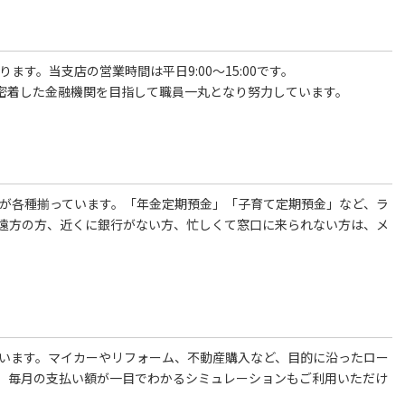
す。当支店の営業時間は平日9:00～15:00です。
密着した金融機関を目指して職員一丸となり努力しています。
金が各種揃っています。「年金定期預金」「子育て定期預金」など、ラ
遠方の方、近くに銀行がない方、忙しくて窓口に来られない方は、メ
ています。マイカーやリフォーム、不動産購入など、目的に沿ったロー
、毎月の支払い額が一目でわかるシミュレーションもご利用いただけ