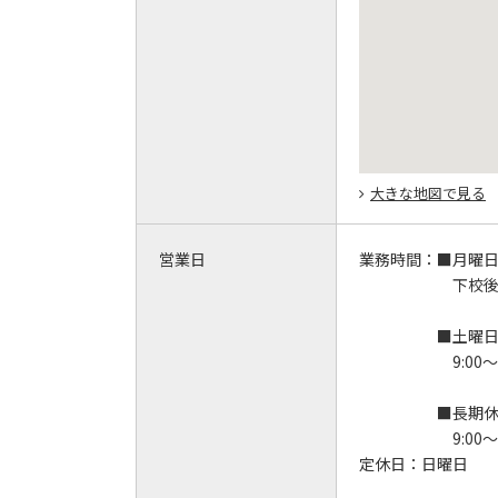
大きな地図で見る
営業日
業務時間：
■月曜
下校後～
■土曜
9:00～1
■長期
9:00～1
定休日：
日曜日