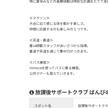
特に夏休みなどの長期休暇は特別な計画をたてて支
≪マラソン≫
大会に出て感じる体を動かす楽しさ。
仲間に応援するのも楽しみの１つです。
≪茶道・書道≫
書は師範スタッフがあいさつから指導。
書道や茶道を通じて集中力がつきます。
≪バス練習≫
nimocaを使ってバスに乗る練習。
公共マナーも覚えていきます。
放課後サポートクラブ ばんび
スポット名
放課後サポートクラ