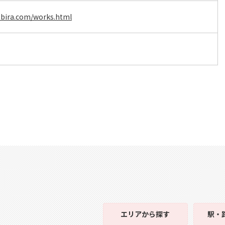
obira.com/works.html
エリア
から探す
駅・