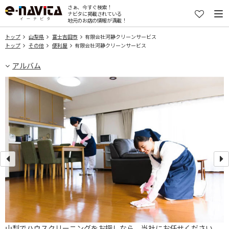
さぁ、今すぐ検索！
ナビタに掲載されている
地元のお店の情報が満載！
トップ
山梨県
富士吉田市
有限会社河静クリーンサービス
トップ
その他
便利屋
有限会社河静クリーンサービス
アルバム
ー
山梨でハウスクリーニングをお探しなら、当社にお任せください