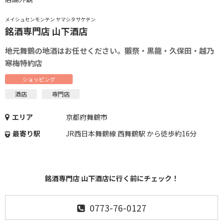
メイシュセンモンテン ヤマシタサケテン
銘酒専門店 山下酒店
地元舞鶴の地酒はお任せください。獺祭・黒龍・久保田・越乃
寒梅特約店
ショッピング
酒店
専門店
エリア
京都府舞鶴市
最寄り駅
JR西日本舞鶴線 西舞鶴駅 から徒歩約16分
銘酒専門店 山下酒店に行く前にチェック！
0773-76-0127