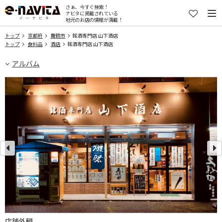
さぁ、今すぐ検索！
ナビタに掲載されている
地元のお店の情報が満載！
トップ
京都府
舞鶴市
銘酒専門店 山下酒店
トップ
食料品
酒店
銘酒専門店 山下酒店
アルバム
店舗外観