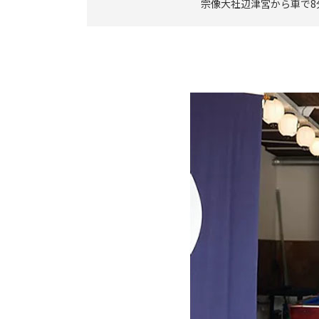
宗像大社辺津宮から車で8