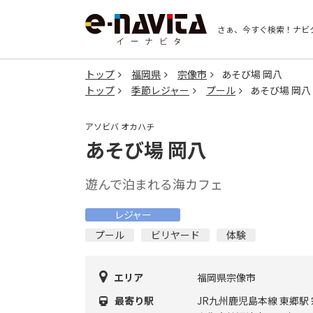
さぁ、今すぐ検索！
ナビ
トップ
福岡県
宗像市
あそび場 岡八
トップ
季節レジャー
プール
あそび場 岡八
アソビバ オカハチ
あそび場 岡八
遊んで泊まれる海カフェ
レジャー
プール
ビリヤード
体験
エリア
福岡県宗像市
最寄り駅
JR九州鹿児島本線 東郷駅