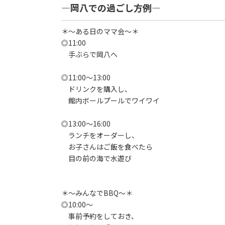
―岡八での過ごし方例―
＊～ある日のママ会～＊
◎11:00
手ぶらで岡八へ
◎11:00～13:00
ドリンクを購入し、
館内ボールプールでワイワイ
◎13:00～16:00
ランチをオーダーし、
お子さんはご飯を食べたら
目の前の海で水遊び
＊～みんなでBBQ～＊
◎10:00～
事前予約をしておき、