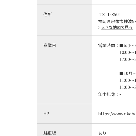
住所
〒811-3501
福岡県宗像市神湊53
大きな地図で見る
営業日
営業時間：
■6月～
10:00～1
17:00～2
■10月
11:00～
11:00～
年中無休：
-
HP
https://www.okah
駐車場
あり