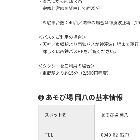
・若宮ICから約18ｋｍ
宗像若宮線を経由して約25分
※駐車台数：40台／満車の場合は神湊波止場（20
＜バスをご利用の場合＞
・天神／東郷駅より西鉄バスが神湊波止場まで運行
詳しくは西鉄バスHPをご覧ください。
＜タクシーをご利用の場合＞
・東郷駅より約15分（2,500円程度）
あそび場 岡八の基本情報
スポット名
あそび場 岡八
TEL
0940-62-6277