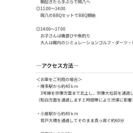
朝起きたら手ぶらで岡八へ
◎11:00～14:00
岡八のBBQセットでBBQ開始
◎14:00～17:00
お子さんは磯遊びや魚釣り
大人は館内のシミュレーションゴルフ・ダーツ・
―アクセス方法―
＜お車をご利用の場合＞
・博多駅から約40ｋｍ
3号線を宗像方面まで北上し、宗像大社前を通過し
（和白方面を通過しますと時間帯により渋滞に影響
・小倉駅から約40ｋｍ
若戸大橋を通過してそのまま真っ直ぐ約60分