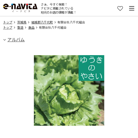
さぁ、今すぐ検索！
ナビタに掲載されている
地元のお店の情報が満載！
トップ
茨城県
結城郡八千代町
有限会社八千代組合
トップ
製造
食品
有限会社八千代組合
アルバム