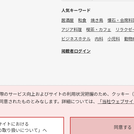
人気キーワード
居酒屋
和食
焼き鳥
懐石・会席料
アジア料理
喫茶・カフェ
リラクゼ
ビジネスホテル
内科
小児科
動物
掲載者ログイン
際のサービス向上およびサイトの利用状況把握のため、クッキー（C
同意されたものとみなします。詳細については、
「当社ウェブサイ
Copyright © HYOJITO.Co.,Ltd. All Rights Reserved.
サイトにおける
同意する
の取り扱いについて」へ