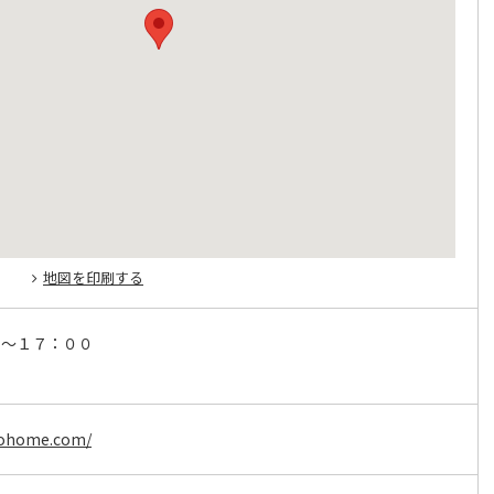
地図を印刷する
０～１７：００
ecohome.com/