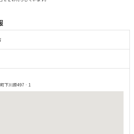
報
店
町下川原497‐1