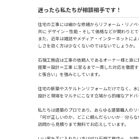
迷ったら私たちが相談相手です！
住宅の工事には細かな修繕からリフォーム・リノベ
共に デザイン・性能・そして価格などが関わりとて
また、近年は雑誌やメディア・インターネットによ
しさを抱く方は少なくないのではないでしょうか。
石嶺工務店は工事の依頼人であるオーナー様と直に
提案＝設計＝工事 に至るまで一貫した対応を徹底
と張合い」を強みとしています。
住宅の新築やスケルトンリフォームだけでなく、水
設計と現場をマルチにこなす立場から的確なアドバ
私たちは建築のプロであり、あらゆる建築職人のリ
「何が正しいのか、どこに頼んだらいいか…分らな
訪問から見積りまで無料でお応えしています。
いい家を手に入れたい方はぜひ石嶺工務店へ。お問