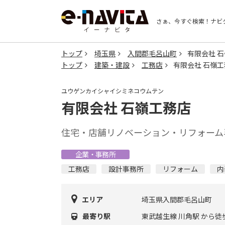
さぁ、今すぐ検索！
ナビ
トップ
埼玉県
入間郡毛呂山町
有限会社 
トップ
建築・建設
工務店
有限会社 石嶺
ユウゲンカイシャイシミネコウムテン
有限会社 石嶺工務店
住宅・店舗リノベーション・リフォーム
企業・事務所
工務店
設計事務所
リフォーム
内
エリア
埼玉県入間郡毛呂山町
最寄り駅
東武越生線 川角駅 から徒