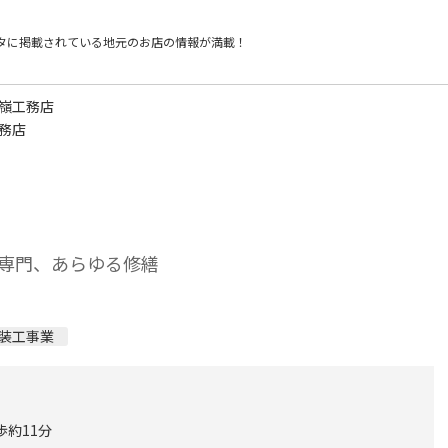
タに掲載されている
地元のお店の情報が満載！
石嶺工務店
工務店
専門、あらゆる修繕
装工事業
歩約11分