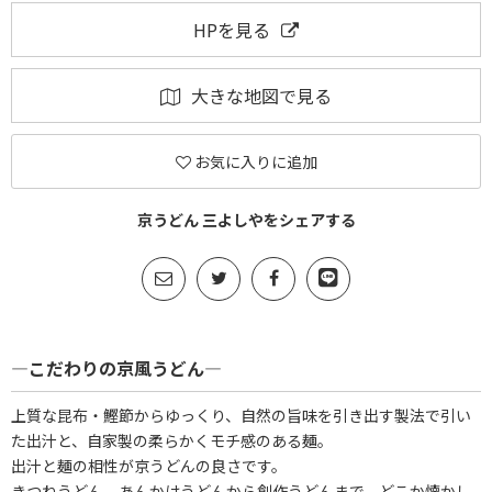
HPを見る
大きな地図で見る
お気に入りに追加
京うどん 三よしやをシェアする
―こだわりの京風うどん―
上質な昆布・鰹節からゆっくり、自然の旨味を引き出す製法で引い
た出汁と、自家製の柔らかくモチ感のある麺。
出汁と麺の相性が京うどんの良さです。
きつねうどん、あんかけうどんから創作うどんまで、どこか懐かし