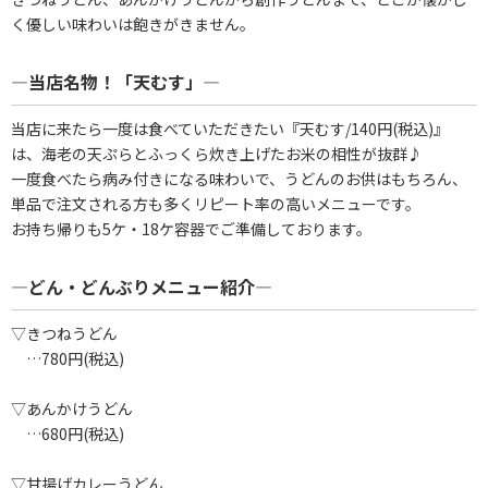
く優しい味わいは飽きがきません。
―当店名物！「天むす」―
当店に来たら一度は食べていただきたい『天むす/140円(税込)』
は、海老の天ぷらとふっくら炊き上げたお米の相性が抜群♪
一度食べたら病み付きになる味わいで、うどんのお供はもちろん、
単品で注文される方も多くリピート率の高いメニューです。
お持ち帰りも5ケ・18ケ容器でご準備しております。
―どん・どんぶりメニュー紹介―
▽きつねうどん
…780円(税込)
▽あんかけうどん
…680円(税込)
▽甘揚げカレーうどん