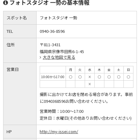
フォトスタジオ 一勢の基本情報
スポット名
フォトスタジオ 一勢
TEL
0940-36-8596
住所
〒811-3431
福岡県宗像市田熊6-1-45
大きな地図で見る
営業日
月
火
水
木
金
土
日
10:00から17:00
◯
◯
×
◯
◯
◯
◯
×
撮影に出かけてお店を閉める場合があります。事前
に0940368596お問い合わせください。
営業時間：
10:00～17:00
定休日：
水曜日(その他ありお問い合わせください)
HP
http://my-issei.com/