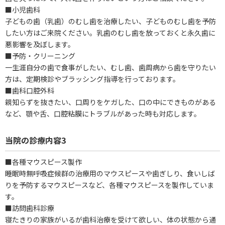
■小児歯科
子どもの歯（乳歯）のむし歯を治療したい、子どものむし歯を予防
したい方はご来院ください。乳歯のむし歯を放っておくと永久歯に
悪影響を及ぼします。
■予防・クリーニング
一生涯自分の歯で食事がしたい、むし歯、歯周病から歯を守りたい
方は、定期検診やブラッシング指導を行っております。
■歯科口腔外科
親知らずを抜きたい、口周りをケガした、口の中にできものがある
など、顎や舌、口腔粘膜にトラブルがあった時も対応します。
当院の診療内容3
■各種マウスピース製作
睡眠時無呼吸症候群の治療用のマウスピースや歯ぎしり、食いしば
りを予防するマウスピースなど、各種マウスピースを製作していま
す。
■訪問歯科診療
寝たきりの家族がいるが歯科治療を受けて欲しい、体の状態から通