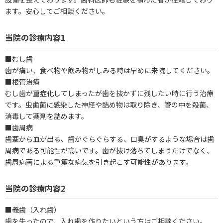
ます。安心してご相談ください。
当院の診療内容1
■むし歯
歯が痛い、食べ物や飲み物がしみる時は早めに来院してください。
■根管治療
むし歯が重症化してしまったが歯を抜かずに残したい時に行う治療
です。虫歯菌に感染した神経や詰め物は取り除き、管の中を殺菌、
消毒して薬剤を詰めます。
■歯周病
歯茎から血が出る、歯がぐらぐらする、口臭がするような場合は歯
周病である可能性が高いです。歯が抜け落ちてしまうだけでなく、
歯周病菌による重篤な病気を引き起こす可能性があります。
当院の診療内容2
■義歯（入れ歯）
歯を失ったので、入れ歯を作りたいという方はご相談ください。