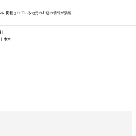
タに掲載されている
地元のお店の情報が満載！
社
社 本社