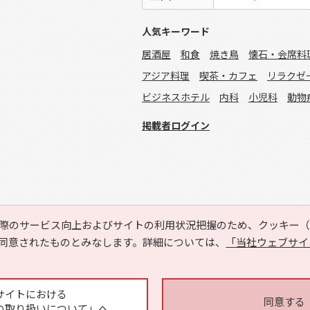
人気キーワード
居酒屋
和食
焼き鳥
懐石・会席料
アジア料理
喫茶・カフェ
リラクゼ
ビジネスホテル
内科
小児科
動物
掲載者ログイン
際のサービス向上およびサイトの利用状況把握のため、クッキー（C
同意されたものとみなします。詳細については、
「当社ウェブサイ
Copyright © HYOJITO.Co.,Ltd. All Rights Reserved.
サイトにおける
同意する
の取り扱いについて」へ