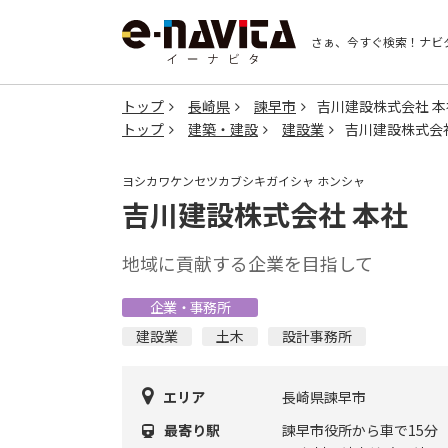
さぁ、今すぐ検索！
ナビ
トップ
長崎県
諫早市
吉川建設株式会社 本
トップ
建築・建設
建設業
吉川建設株式会
ヨシカワケンセツカブシキガイシャ ホンシャ
吉川建設株式会社 本社
地域に貢献する企業を目指して
企業・事務所
建設業
土木
設計事務所
エリア
長崎県諫早市
最寄り駅
諫早市役所から車で15分