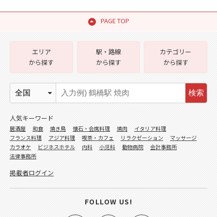
PAGE TOP
エリア
駅・路線
カテゴリー
から探す
から探す
から探す
検索
人気キーワード
居酒屋
和食
焼き鳥
懐石・会席料理
焼肉
イタリア料理
フランス料理
アジア料理
喫茶・カフェ
リラクゼーション
マッサージ
カラオケ
ビジネスホテル
内科
小児科
動物病院
会計事務所
法律事務所
掲載者ログイン
FOLLOW US!