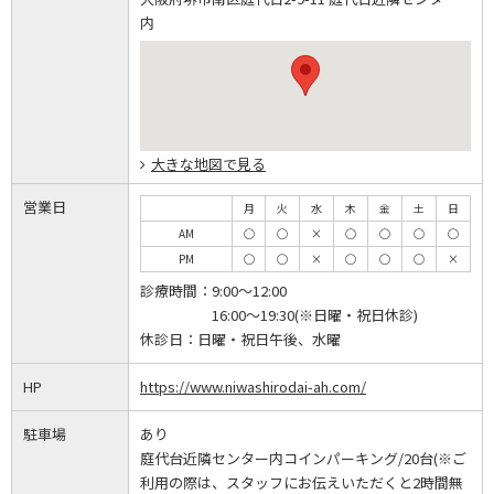
内
大きな地図で見る
営業日
月
火
水
木
金
土
日
AM
◯
◯
×
◯
◯
◯
◯
PM
◯
◯
×
◯
◯
◯
×
診療時間：
9:00～12:00
16:00～19:30(※日曜・祝日休診)
休診日：
日曜・祝日午後、水曜
HP
https://www.niwashirodai-ah.com/
駐車場
あり
庭代台近隣センター内コインパーキング/20台(※ご
利用の際は、スタッフにお伝えいただくと2時間無