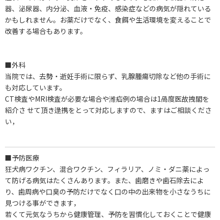
器、泌尿器、内分泌、血液・免疫、感染症などの病気が隠れている
かもしれません。お薬だけでなく、食餌や生活環境を変えることで
改善する場合もあります。
■外科
当院では、去勢・逝妊手術に限らず、乳腺腫瘍切除など他の手術に
も対応しています。
CT検査やMRI検査が必要な場合や潍疝例の場合は1咼度医故拽閣を
紹介さ せて頂き逯携をとって対応しますので、ますはご相談くださ
い，
■予防医療
狂犬病ワクチン、混合ワクチン、フィラリア、ノミ・ダニ薬によっ
て防げる病気はたくさんあります。また、歯磨きや歯石除去によ
り、歯周病や口臭の予防だけでなく口の中の出来物を小さなうちに
見つける事ができます，
若くて元気なうちから健康管理、予防を習慣化しておくことで健康