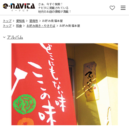
さぁ、今すぐ検索！
ナビタに掲載されている
地元のお店の情報が満載！
トップ
愛知県
碧南市
お好み焼 福本屋
トップ
和食
お好み焼き・やきそば
お好み焼 福本屋
アルバム