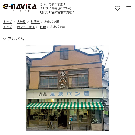
さぁ、今すぐ検索！
ナビタに掲載されている
地元のお店の情報が満載！
トップ
大分県
別府市
友永パン屋
トップ
カフェ・喫茶
軽食
友永パン屋
アルバム