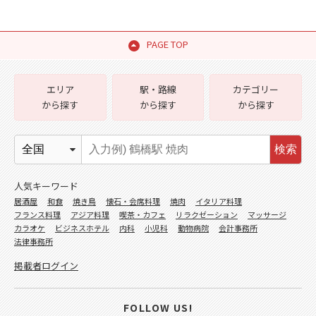
PAGE TOP
エリア
駅・路線
カテゴリー
から探す
から探す
から探す
検索
人気キーワード
居酒屋
和食
焼き鳥
懐石・会席料理
焼肉
イタリア料理
フランス料理
アジア料理
喫茶・カフェ
リラクゼーション
マッサージ
カラオケ
ビジネスホテル
内科
小児科
動物病院
会計事務所
法律事務所
掲載者ログイン
FOLLOW US!