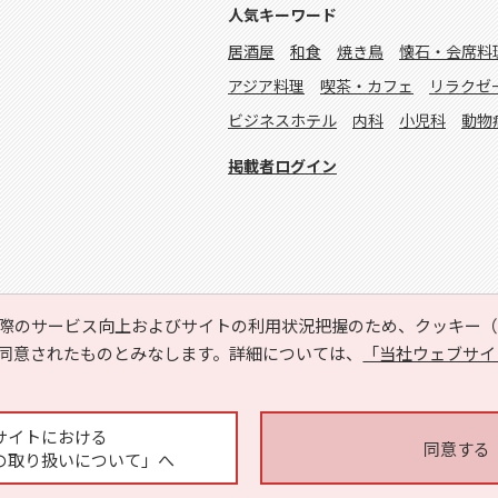
人気キーワード
居酒屋
和食
焼き鳥
懐石・会席料
アジア料理
喫茶・カフェ
リラクゼ
ビジネスホテル
内科
小児科
動物
掲載者ログイン
際のサービス向上およびサイトの利用状況把握のため、クッキー（C
同意されたものとみなします。詳細については、
「当社ウェブサイ
Copyright © HYOJITO.Co.,Ltd. All Rights Reserved.
サイトにおける
同意する
の取り扱いについて」へ