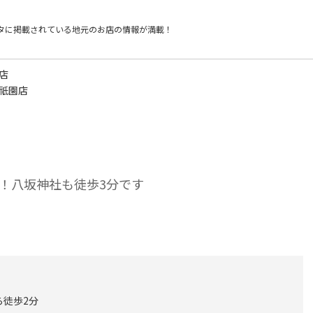
タに掲載されている
地元のお店の情報が満載！
店
 祇園店
！八坂神社も徒歩3分です
ら徒歩2分