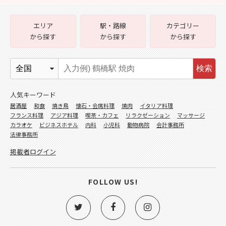
エリア
駅・路線
カテゴリー
から探す
から探す
から探す
検索
人気キーワード
居酒屋
和食
焼き鳥
懐石・会席料理
焼肉
イタリア料理
フランス料理
アジア料理
喫茶・カフェ
リラクゼーション
マッサージ
カラオケ
ビジネスホテル
内科
小児科
動物病院
会計事務所
法律事務所
掲載者ログイン
FOLLOW US!