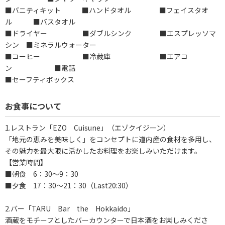
■バニティキット ■ハンドタオル ■フェイスタオ
ル ■バスタオル
■ドライヤー ■ダブルシンク ■エスプレッソマ
シン ■ミネラルウォーター
■コーヒー ■冷蔵庫 ■エアコ
ン ■電話
■セーフティボックス
お食事について
1.レストラン「EZO Cuisune」（エゾクイジーン）
「地元の恵みを美味しく」をコンセプトに道内産の食材を多用し、
その魅力を最大限に活かしたお料理をお楽しみいただけます。
【営業時間】
■朝食 6：30～9：30
■夕食 17：30～21：30（Last20:30）
2.バー「TARU Bar the Hokkaido」
酒蔵をモチーフとしたバーカウンターで日本酒をお楽しみくださ