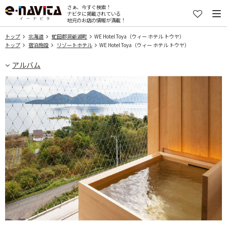
さぁ、今すぐ検索！
ナビタに掲載されている
地元のお店の情報が満載！
トップ
北海道
虻田郡洞爺湖町
WE Hotel Toya（ウィー ホテル トウヤ）
トップ
宿泊施設
リゾートホテル
WE Hotel Toya（ウィー ホテル トウヤ）
アルバム