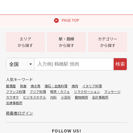
PAGE TOP
エリア
駅・路線
カテゴリー
から探す
から探す
から探す
検索
人気キーワード
居酒屋
和食
焼き鳥
懐石・会席料理
焼肉
イタリア料理
フランス料理
アジア料理
喫茶・カフェ
リラクゼーション
マッサージ
カラオケ
ビジネスホテル
内科
小児科
動物病院
会計事務所
法律事務所
掲載者ログイン
FOLLOW US!