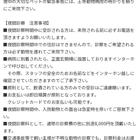
夜中の大切なペットの緊急事態には、王寺動物病院の明かりを頼り
にご来院下さい。
【夜間診療 注意事項】
■夜間診察時間中に受診される方は、来院される前に必ずお電話を
頂きますようお願いいたします。
■夜間診察時間中での往診はできませんので、診察をご希望される
方は必ず動物を連れてご来院下さい。
■病院に到着されたら、正面玄関横に設置しておりますインターホ
ンで呼び出してください。
その際、スタッフの安全のためお名前などをインターホン越しに
確認させていただきますのでご了承下さい。
■原則として、飲酒されている方のみでの受診はご遠慮願います。
■お支払いは即日精算が原則となっております。
クレジットカードでのお支払いも可能です。
■夜間診察時間中、入院動物との面会は急変時を除いてご容赦下さ
い。
■夜間診察料として、通常の診察費の他に別途8,000円を頂戴いたし
ます。
■交通事故等で飼い主様が不明な動物の診察でも、診察料金はお連