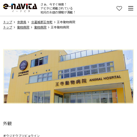
さぁ、今すぐ検索！
ナビタに掲載されている
地元のお店の情報が満載！
トップ
奈良県
北葛城郡王寺町
王寺動物病院
トップ
動物病院
動物病院
王寺動物病院
外観
オウジドウブツビョウイン