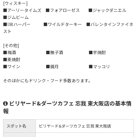
[ウィスキー]
■アーリータイムズ ■フォアローゼス ■ジャックダニエル
■ジムビーム
■I.W.ハーパー ■ワイルドターキー ■バレンタインファイネ
スト
[その他]
■梅酒 ■撫子酒 ■芋焼酎
■麦焼酎
■ワイン ■鏡月 ■マッコリ
そのほかにもドリンク・フード多数あります。
ビリヤード&ダーツカフェ 忘我 東大阪店の基本情
報
スポット名
ビリヤード&ダーツカフェ 忘我 東大阪店