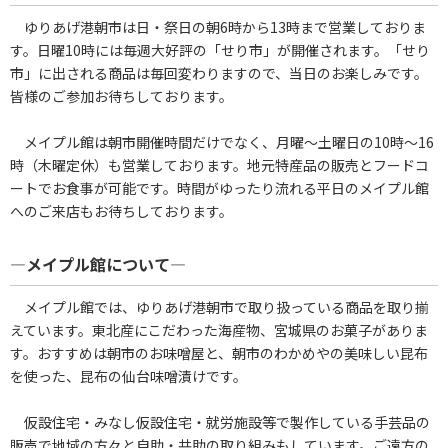
ゆりあげ港朝市は日・祭日の朝6時から13時まで営業しておりま
す。日曜10時には毎週大好評の「せり市」が開催されます。「せり
市」に出される商品は毎回変わりますので、当日のお楽しみです。
皆様のご参加お待ちしております。
メイプル館は朝市開催時間だけでなく、月曜～土曜日の10時～16
時（木曜定休）も営業しております。地元特産品の販売とフードコ
ートでお食事が可能です。時間がゆったり流れる平日のメイプル館
へのご来店もお待ちしております。
―メイプル館について―
メイプル館では、ゆりあげ港朝市で取り扱っている商品を取り揃
えています。東北産にこだわった海産物、宮城県のお菓子がありま
す。おすすめは朝市のお味噌屋と、朝市のわかめやの美味しい昆布
を使った、昆布の仙台味噌漬けです。
仮設住宅・みなし仮設住宅・就労施設等で製作している手芸品の
販売で地域の方々と自助・共助の取り組みもしています。ご遠方の