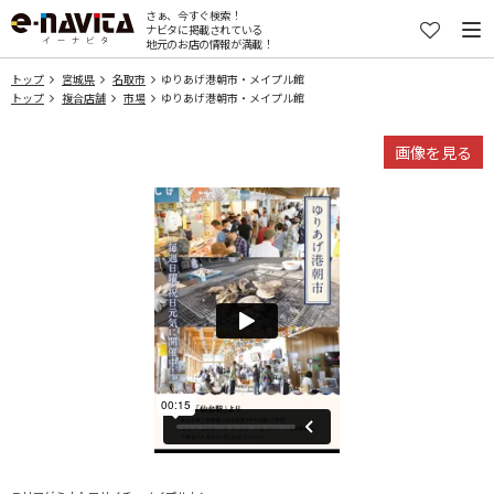
さぁ、今すぐ検索！
ナビタに掲載されている
地元のお店の情報が満載！
トップ
宮城県
名取市
ゆりあげ港朝市・メイプル館
トップ
複合店舗
市場
ゆりあげ港朝市・メイプル館
画像を見る