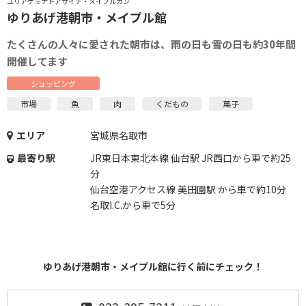
ユリアゲミナトアサイチ・メイプルカン
ゆりあげ港朝市・メイプル館
たくさんの人々に愛された朝市は、雨の日も雪の日も約30年間
開催してます
ショッピング
市場
魚
肉
くだもの
菓子
エリア
宮城県名取市
最寄り駅
JR東日本東北本線 仙台駅 JR西口から車で約25
分
仙台空港アクセス線 美田園駅 から車で約10分
名取I.C.から車で5分
ゆりあげ港朝市・メイプル館に行く前にチェック！