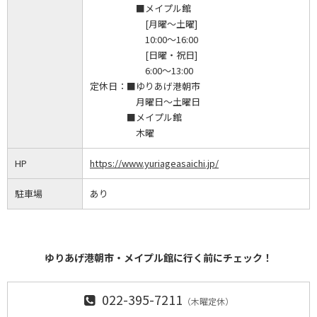
■メイプル館
[月曜～土曜]
10:00～16:00
[日曜・祝日]
6:00～13:00
定休日：
■ゆりあげ港朝市
月曜日～土曜日
■メイプル館
木曜
HP
https://www.yuriageasaichi.jp/
駐車場
あり
ゆりあげ港朝市・メイプル館に行く前にチェック！
022-395-7211
（木曜定休）