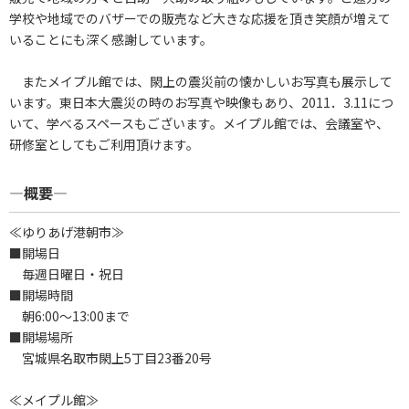
学校や地域でのバザーでの販売など大きな応援を頂き笑顔が増えて
いることにも深く感謝しています。
またメイプル館では、閖上の震災前の懐かしいお写真も展示して
います。東日本大震災の時のお写真や映像もあり、2011．3.11につ
いて、学べるスペースもございます。メイプル館では、会議室や、
研修室としてもご利用頂けます。
―概要―
≪ゆりあげ港朝市≫
■開場日
毎週日曜日・祝日
■開場時間
朝6:00～13:00まで
■開場場所
宮城県名取市閖上5丁目23番20号
≪メイプル館≫