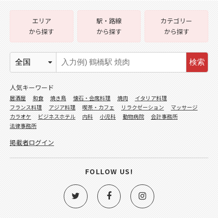
エリア
駅・路線
カテゴリー
から探す
から探す
から探す
検索
人気キーワード
居酒屋
和食
焼き鳥
懐石・会席料理
焼肉
イタリア料理
フランス料理
アジア料理
喫茶・カフェ
リラクゼーション
マッサージ
カラオケ
ビジネスホテル
内科
小児科
動物病院
会計事務所
法律事務所
掲載者ログイン
FOLLOW US!