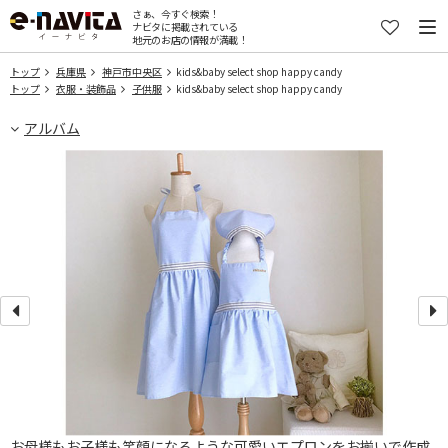
さぁ、今すぐ検索！
ナビタに掲載されている
地元のお店の情報が満載！
トップ
兵庫県
神戸市中央区
kids&baby select shop happy candy
トップ
衣服・装飾品
子供服
kids&baby select shop happy candy
アルバム
お母様もお子様も笑顔になるような可愛いエプロンをお揃いで作成