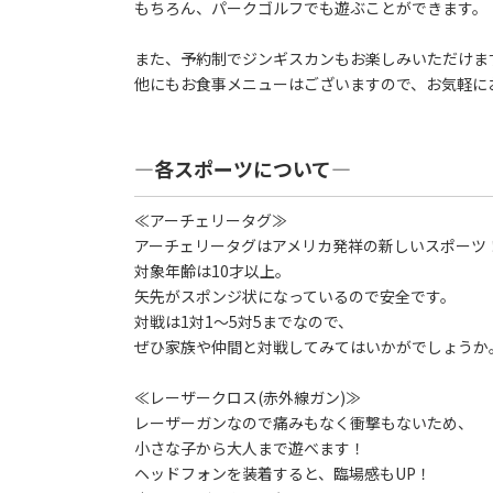
もちろん、パークゴルフでも遊ぶことができます。
また、予約制でジンギスカンもお楽しみいただけま
他にもお食事メニューはございますので、お気軽に
―各スポーツについて―
≪アーチェリータグ≫
アーチェリータグはアメリカ発祥の新しいスポーツ
対象年齢は10才以上。
矢先がスポンジ状になっているので安全です。
対戦は1対1～5対5までなので、
ぜひ家族や仲間と対戦してみてはいかがでしょうか
≪レーザークロス(赤外線ガン)≫
レーザーガンなので痛みもなく衝撃もないため、
小さな子から大人まで遊べます！
ヘッドフォンを装着すると、臨場感もUP！