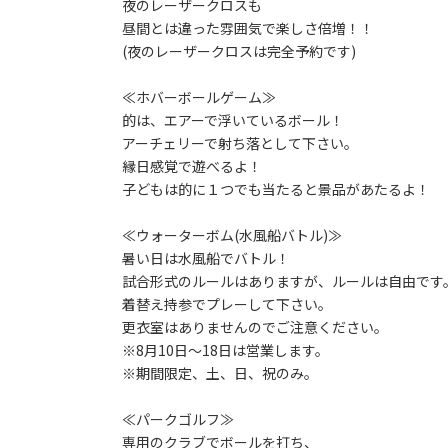
夜のレーザークロスも
昼間とは違った雰囲気で楽しさ倍増！！
(夜のレーザークロスは完全予約です)
≪ホバーボールゲーム≫
的は、エアーで浮いているボール！
アーチェリーで射ち落として下さい。
縁日感覚で遊べるよ！
子どもは的に１つでも当たると景品があたるよ！
≪ウォーターボム(水風船バトル)≫
暑い日は水風船でバトル！
試合形式のルールはありますが、ルールは自由です
着替え持参でプレーして下さい。
更衣室はありませんのでご注意ください。
※8月10日～18日は営業します。
※期間限定、土、日、祝のみ。
≪パークゴルフ≫
専用のクラブでボールを打ち、