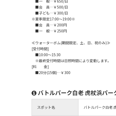
■一 般…￥650/日
■会 員…￥500/日
■子ども…￥300/日
※夏季限定17:00～19:00※
■会 員…￥200円
■一 般…￥250円
≪ウォーターボム(期間限定、土、日、祝のみ)≫
[受付時間]
■10:00～15:30
※最終受付時間は日照時間により変動します。
[料 金]
■20分(15個)…￥300
バトルパーク白老 虎杖浜パー
スポット名
バトルパーク白老 