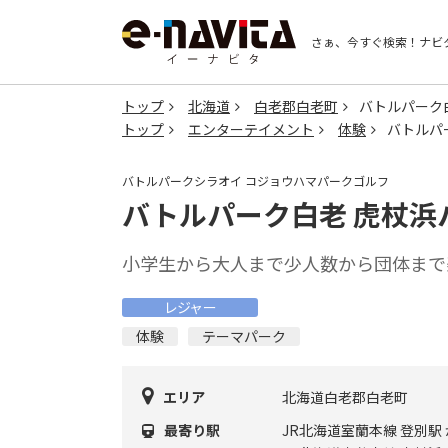
さぁ、今すぐ検索！
ナビ
トップ
北海道
白老郡白老町
バトルパーク
トップ
エンターテイメント
体験
バトルパ
バトルパークシラオイ コジョウハマパークゴルフ
バトルパーク白老 虎杖浜
小学生から大人まで少人数から団体まで
レジャー
体験
テーマパーク
エリア
北海道白老郡白老町
最寄り駅
JR北海道室蘭本線 登別駅 