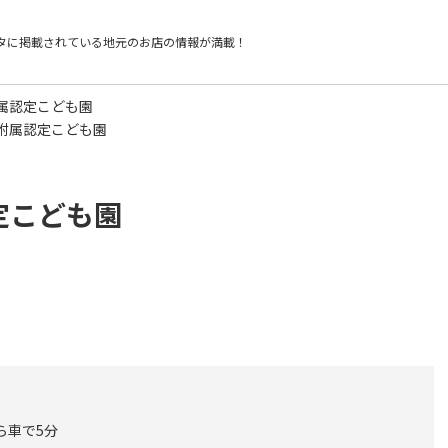
タに掲載されている
地元のお店の情報が満載！
属認定こども園
附属認定こども園
定こども園
ら車で5分