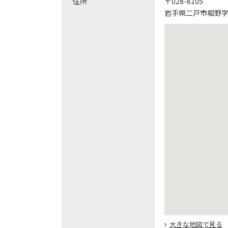
住所
〒028-6105
岩手県二戸市堀野字馬
大きな地図で見る