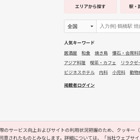
エリア
から探す
駅・
人気キーワード
居酒屋
和食
焼き鳥
懐石・会席料
アジア料理
喫茶・カフェ
リラクゼ
ビジネスホテル
内科
小児科
動物
掲載者ログイン
際のサービス向上およびサイトの利用状況把握のため、クッキー（C
同意されたものとみなします。詳細については、
「当社ウェブサイ
Copyright © HYOJITO.Co.,Ltd. All Rights Reserved.