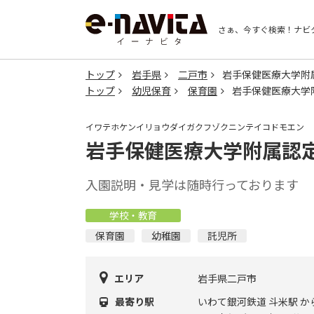
さぁ、今すぐ検索！
ナビ
トップ
岩手県
二戸市
岩手保健医療大学附
トップ
幼児保育
保育園
岩手保健医療大学
イワテホケンイリョウダイガクフゾクニンテイコドモエン
岩手保健医療大学附属認
入園説明・見学は随時行っております
学校・教育
保育園
幼稚園
託児所
エリア
岩手県二戸市
最寄り駅
いわて銀河鉄道 斗米駅 か