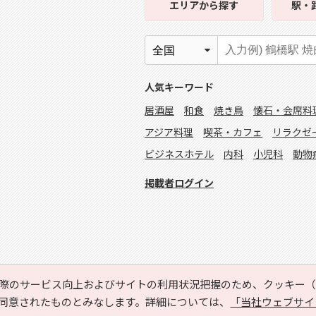
エリア
から探す
駅・
人気キーワード
居酒屋
和食
焼き鳥
懐石・会席料
アジア料理
喫茶・カフェ
リラクゼ
ビジネスホテル
内科
小児科
動物
掲載者ログイン
際のサービス向上およびサイトの利用状況把握のため、クッキー（C
同意されたものとみなします。詳細については、
「当社ウェブサイ
Copyright © HYOJITO.Co.,Ltd. All Rights Reserved.