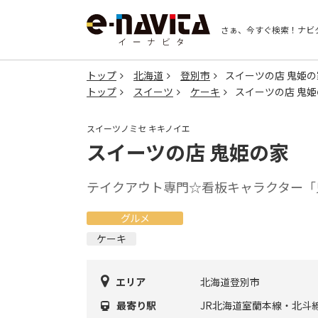
さぁ、今すぐ検索！
ナビ
トップ
北海道
登別市
スイーツの店 鬼姫の
トップ
スイーツ
ケーキ
スイーツの店 鬼姫
スイーツノミセ キキノイエ
スイーツの店 鬼姫の家
テイクアウト専門☆看板キャラクター「
グルメ
ケーキ
エリア
北海道登別市
最寄り駅
JR北海道室蘭本線・北斗線