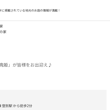
タに掲載されている
地元のお店の情報が満載！
家
の家
鬼姫」が皆様をお出迎え♪
 登別駅 から徒歩2分