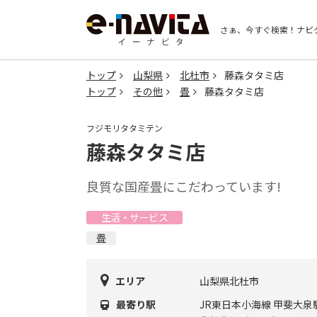
さぁ、今すぐ検索！
ナビ
トップ
山梨県
北杜市
藤森タタミ店
トップ
その他
畳
藤森タタミ店
フジモリタタミテン
藤森タタミ店
良質な国産畳にこだわっています!
生活・サービス
畳
エリア
山梨県北杜市
最寄り駅
JR東日本小海線 甲斐大泉