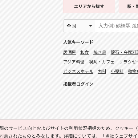
エリア
から探す
駅・
人気キーワード
居酒屋
和食
焼き鳥
懐石・会席料
アジア料理
喫茶・カフェ
リラクゼ
ビジネスホテル
内科
小児科
動物
掲載者ログイン
際のサービス向上およびサイトの利用状況把握のため、クッキー（C
同意されたものとみなします。詳細については、
「当社ウェブサイ
Copyright © HYOJITO.Co.,Ltd. All Rights Reserved.