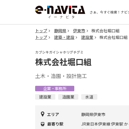
さぁ、今すぐ検索！
ナビ
トップ
静岡県
伊東市
株式会社堀口組
トップ
建築・建設
建設業
株式会社堀口組
カブシキガイシャホリグチグミ
株式会社堀口組
土木・造園・設計施工
企業・事務所
建設業
造園業
水道
エリア
静岡県伊東市
最寄り駅
JR東日本伊東線 伊東駅 