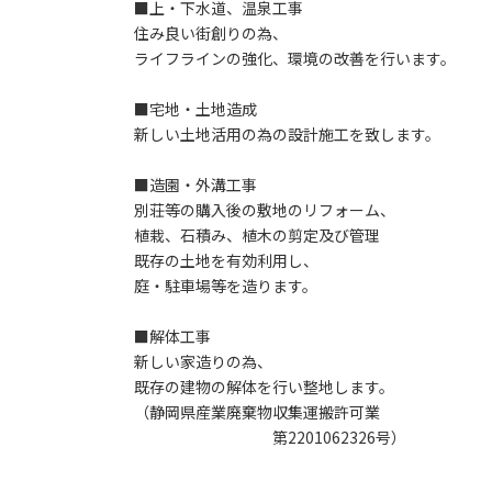
■上・下水道、温泉工事
住み良い街創りの為、
ライフラインの強化、環境の改善を行います。
■宅地・土地造成
新しい土地活用の為の設計施工を致します。
■造園・外溝工事
別荘等の購入後の敷地のリフォーム、
植栽、石積み、植木の剪定及び管理
既存の土地を有効利用し、
庭・駐車場等を造ります。
■解体工事
新しい家造りの為、
既存の建物の解体を行い整地します。
（静岡県産業廃棄物収集運搬許可業
第2201062326号）