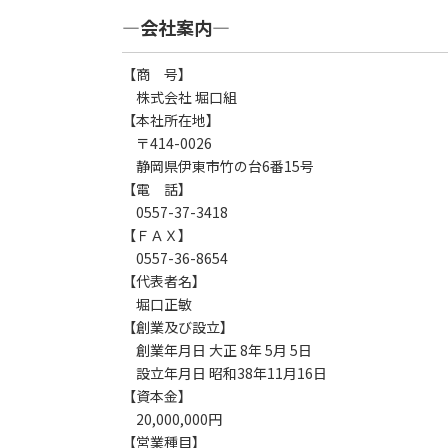
―会社案内―
【商 号】
株式会社 堀口組
【本社所在地】
〒414-0026
静岡県伊東市竹の台6番15号
【電 話】
0557-37-3418
【ＦＡＸ】
0557-36-8654
【代表者名】
堀口正敏
【創業及び設立】
創業年月日 大正 8年 5月 5日
設立年月日 昭和38年11月16日
【資本金】
20,000,000円
【営業種目】