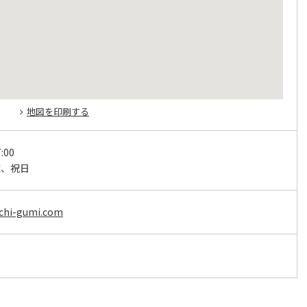
地図を印刷する
:00
曜、祝日
uchi-gumi.com