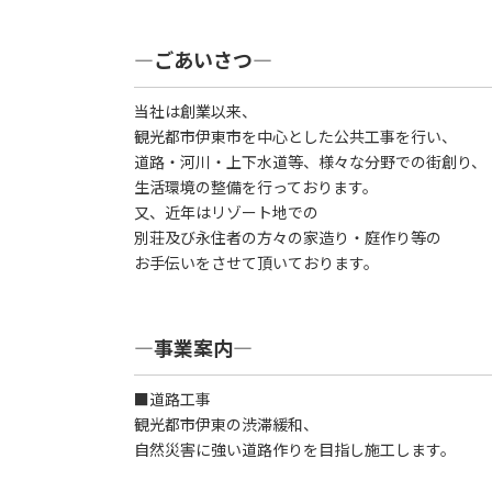
―ごあいさつ―
当社は創業以来、
観光都市伊東市を中心とした公共工事を行い、
道路・河川・上下水道等、様々な分野での街創り、
生活環境の整備を行っております。
又、近年はリゾート地での
別荘及び永住者の方々の家造り・庭作り等の
お手伝いをさせて頂いております。
―事業案内―
■道路工事
観光都市伊東の渋滞緩和、
自然災害に強い道路作りを目指し施工します。