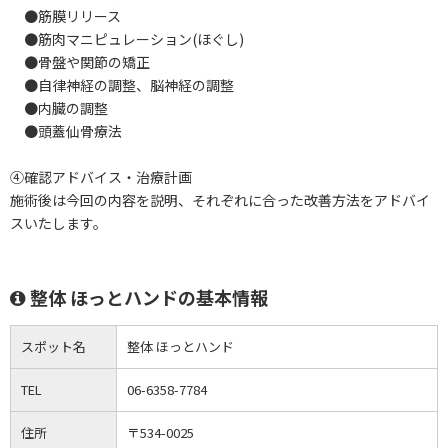
●筋膜リリース
●筋肉マニピュレーション(ほぐし)
●骨盤や関節の矯正
●自律神経の調整、脳神経の調整
●内臓の調整
●頭蓋仙骨療法
④確認アドバイス・治療計画
施術後は今回の内容を説明、それぞれに合った改善方法をアドバイ
スいたします。
整体 ほっとハンドの基本情報
スポット名
整体 ほっとハンド
TEL
06-6358-7784
住所
〒534-0025