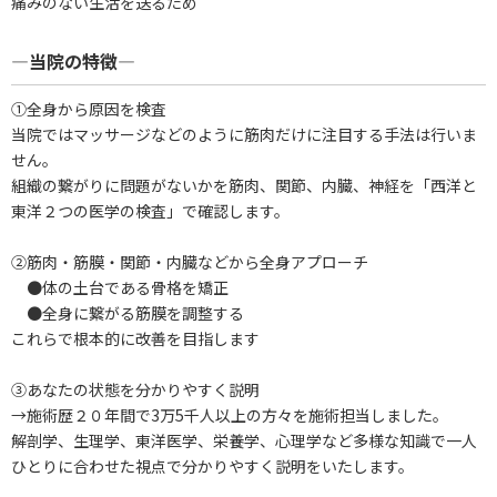
痛みのない生活を送るため
―当院の特徴―
①全身から原因を検査
当院ではマッサージなどのように筋肉だけに注目する手法は行いま
せん。
組織の繋がりに問題がないかを筋肉、関節、内臓、神経を「西洋と
東洋２つの医学の検査」で確認します。
②筋肉・筋膜・関節・内臓などから全身アプローチ
●体の土台である骨格を矯正
●全身に繋がる筋膜を調整する
これらで根本的に改善を目指します
③あなたの状態を分かりやすく説明
→施術歴２０年間で3万5千人以上の方々を施術担当しました。
解剖学、生理学、東洋医学、栄養学、心理学など多様な知識で一人
ひとりに合わせた視点で分かりやすく説明をいたします。