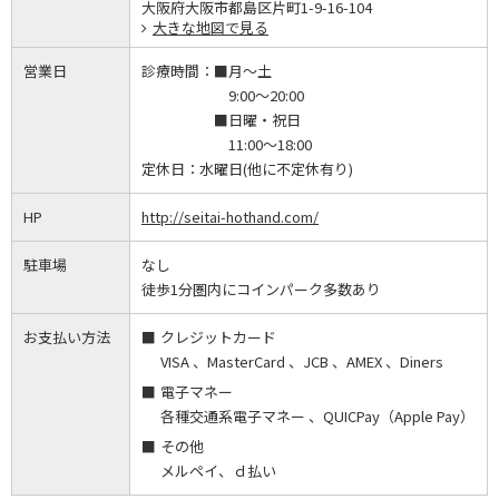
大阪府大阪市都島区片町1-9-16-104
大きな地図で見る
営業日
診療時間：
■月～土
9:00～20:00
■日曜・祝日
11:00～18:00
定休日：
水曜日(他に不定休有り)
HP
http://seitai-hothand.com/
駐車場
なし
徒歩1分圏内にコインパーク多数あり
お支払い方法
クレジットカード
VISA 、MasterCard 、JCB 、AMEX 、Diners
電子マネー
各種交通系電子マネー 、QUICPay（Apple Pay）
その他
メルペイ、ｄ払い