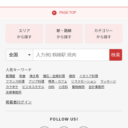
PAGE TOP
エリア
駅・路線
カテゴリー
から探す
から探す
から探す
検索
人気キーワード
居酒屋
和食
焼き鳥
懐石・会席料理
焼肉
イタリア料理
フランス料理
アジア料理
喫茶・カフェ
リラクゼーション
マッサージ
カラオケ
ビジネスホテル
内科
小児科
動物病院
会計事務所
法律事務所
掲載者ログイン
FOLLOW US!