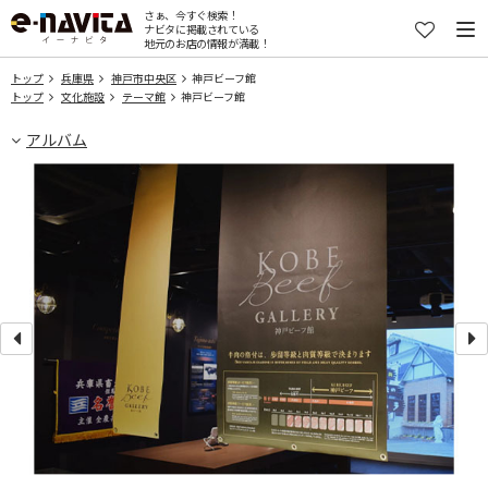
さぁ、今すぐ検索！
ナビタに掲載されている
地元のお店の情報が満載！
トップ
兵庫県
神戸市中央区
神戸ビーフ館
トップ
文化施設
テーマ館
神戸ビーフ館
アルバム