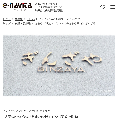
さぁ、今すぐ検索！
ナビタに掲載されている
地元のお店の情報が満載！
トップ
兵庫県
三田市
ブティック&きものサロン ぎんざや
トップ
衣服・装飾品
きもの・和装
ブティック&きものサロン ぎんざや
ブティックアンドキモノサロン ギンザヤ
ブティック&きものサロン ぎんざや