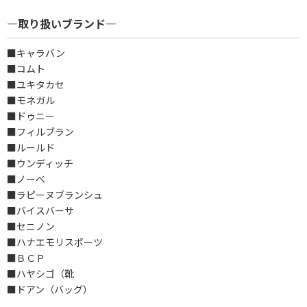
―取り扱いブランド―
■キャラバン
■コムト
■ユキタカセ
■モネガル
■ドゥニー
■フィルブラン
■ルールド
■ウンディッチ
■ノーベ
■ラピーヌブランシュ
■バイスバーサ
■セニノン
■ハナエモリスポーツ
■ＢＣＰ
■ハヤシゴ（靴
■ドアン（バッグ）