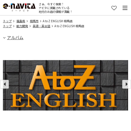
さぁ、今すぐ検索！
ナビタに掲載されている
地元のお店の情報が満載！
トップ
福島県
相馬市
A to Z ENGLISH 相馬店
トップ
能力開発
英語・英会話
A to Z ENGLISH 相馬店
アルバム