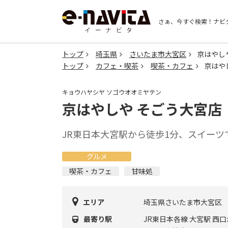
さぁ、今すぐ検索！
ナビ
トップ
埼玉県
さいたま市大宮区
京はやし
トップ
カフェ・喫茶
喫茶・カフェ
京はや
キョウハヤシヤ ソゴウオオミヤテン
京はやしや そごう大宮店
JR東日本大宮駅から徒歩1分、スイー
グルメ
喫茶・カフェ
甘味処
エリア
埼玉県さいたま市大宮区
最寄り駅
JR東日本各線 大宮駅 西