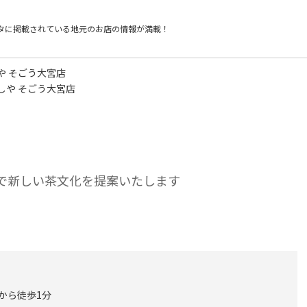
タに掲載されている
地元のお店の情報が満載！
や そごう大宮店
しや そごう大宮店
ツで新しい茶文化を提案いたします
口から徒歩1分