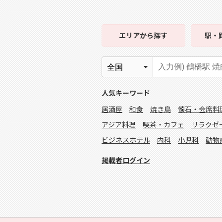
エリア
から探す
駅・
人気キーワード
居酒屋
和食
焼き鳥
懐石・会席料
アジア料理
喫茶・カフェ
リラクゼ
ビジネスホテル
内科
小児科
動物
掲載者ログイン