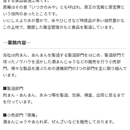
置する食品製造工場です。
斎庵はその昔「いつきのみや」とも呼ばれ、斎王の宮殿と斎宮寮と
いう役所のあったところです。
いにしえより水が豊かで、米やひじきなど特産品が多い自然豊かな
この土地で、徹底した衛生管理のもと食品を製造しています。
―業務内容―
当社は肉まん、あんまんを製造する製造部門をはじめ、製造部門で
培ったノウハウを活かした酒まんじゅうなどの販売を行う小売部
門、様々な製品を運ぶための運搬部門の3つの部門を主に取り組んで
います。
■製造部門
肉まん・あんまん、氷みつ等を製造、包装、検査、出荷に至るまで
を行っています。
■小売部門「斎庵」
酒まんじゅうやあられ茶、ぜんざいなどを販売しております。