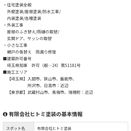
・住宅塗装全般
外壁塗装/屋根塗装/防水工事/
内装塗装/各種塗装
・外装工事
屋根のふき替え/雨樋の取替/
玄関ドア、サッシの取替
・小さな工事
網戸の張替え 雨漏り修理
■建築許可番号
埼玉県知事 許可（般―24）第51181号
■施工エリア
【埼玉県】入間市、狭山市、飯能市、
所沢市、日高市：近辺
【東京都】武蔵村山市、青梅市、瑞穂町：近辺
有限会社ヒトミ塗装の基本情報
スポット名
有限会社ヒトミ塗装