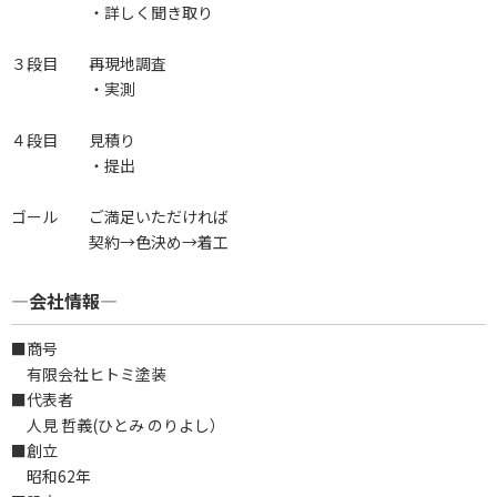
・詳しく聞き取り
３段目 再現地調査
・実測
４段目 見積り
・提出
ゴール ご満足いただければ
契約→色決め→着工
―会社情報―
■商号
有限会社ヒトミ塗装
■代表者
人見 哲義(ひとみ のりよし）
■創立
昭和62年