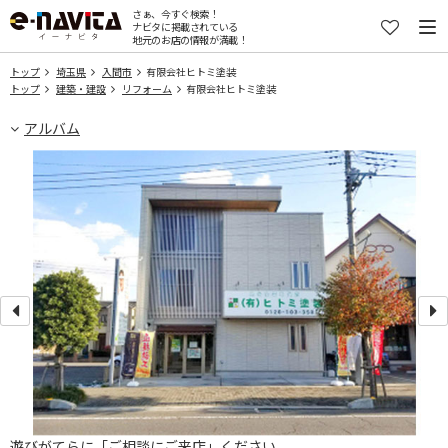
さぁ、今すぐ検索！
ナビタに掲載されている
地元のお店の情報が満載！
トップ
埼玉県
入間市
有限会社ヒトミ塗装
トップ
建築・建設
リフォーム
有限会社ヒトミ塗装
アルバム
遊びがてらに「ご相談にご来店」ください