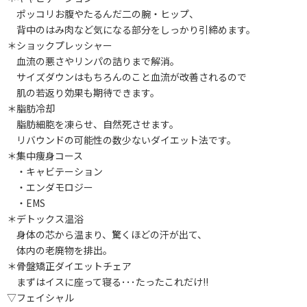
ポッコリお腹やたるんだ二の腕・ヒップ、
背中のはみ肉など気になる部分をしっかり引締めます。
＊ショックプレッシャー
血流の悪さやリンパの詰りまで解消。
サイズダウンはもちろんのこと血流が改善されるので
肌の若返り効果も期待できます。
＊脂肪冷却
脂肪細胞を凍らせ、自然死させます。
リバウンドの可能性の数少ないダイエット法です。
＊集中痩身コース
・キャビテーション
・エンダモロジー
・EMS
＊デトックス温浴
身体の芯から温まり、驚くほどの汗が出て、
体内の老廃物を排出。
＊骨盤矯正ダイエットチェア
まずはイスに座って寝る･･･たったこれだけ!!
▽フェイシャル