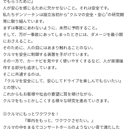
でもらうために』
人が安心を感じるために欠かせないこと。それは安全です。
私たちデンソーテンは設立当初から“クルマの安全・安心”の研究開
発に取り組んでいます。
まずは事故にあわないように、未然に予防すること。
そして、万が一事故にあってしまったときには、ダメージを最小限
におさえること。
そのために、人の目にはあまり触れることのない、
クルマを安全に制御する装置を手がけています。
その一方で、カーナビを見やすく使いやすくするなど、人が直接操
作する部分も追求しています。
そこに共通するのは、
『クルマを安全にして、安心してドライブを楽しんでもらいたい』
との想い。
これからもお客様や社会の要望に耳を傾けながら、
クルマをもっとかしこくする様々な研究を進めていきます。
③クルマにもっとワクワクを！
『車内をもっと、ワクワクさせたい。』
クルマの中をまるでコンサートホールのようないい音で満たした