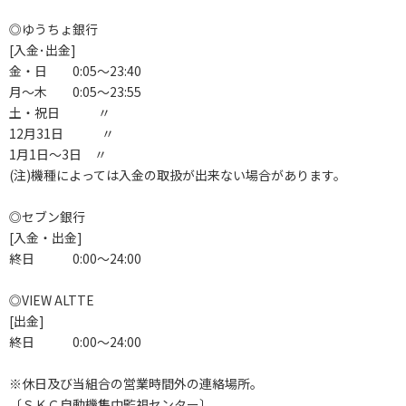
◎ゆうちょ銀行
[入金･出金]
金・日 0:05～23:40
月～木 0:05～23:55
土・祝日 〃
12月31日 〃
1月1日～3日 〃
(注)機種によっては入金の取扱が出来ない場合があります。
◎セブン銀行
[入金・出金]
終日 0:00～24:00
◎VIEW ALTTE
[出金]
終日 0:00～24:00
※休日及び当組合の営業時間外の連絡場所。
〔ＳＫＣ自動機集中監視センター〕