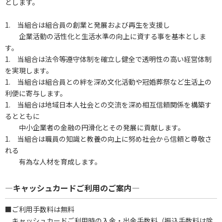
とします。
1. 当組合は組合員の創業と発展および再生を支援し
企業活動の活性化と生活水準の向上に資する事を基本としま
す。
1. 当組合は法令等遵守体制を確立し健全で透明性の高い経営体制
を実現します。
1. 当組合は組合員との絆を深め文化活動や冠婚葬祭など生活上の
利便に寄与します。
1. 当組合は地域日本人社会との交流を深め相互信頼関係を構築す
るとともに
中小企業者の金融の円滑化とその発展に貢献します。
1. 当組合は職員の知識と教養の向上に努め社会から信頼と尊敬さ
れる
有為な人材を育成します。
―キャッシュカードご利用のご案内―
■ご利用手数料は無料
キャッシュカードご利用時の入金・出金手数料（振込手数料は除