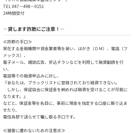
TEL 047－498－0151
24時間受付
―貸します詐欺にご注意！―
≪詐欺の手口≫
実在する金融機関や貸金業者等を装い、はがき（ＤＭ）、電話（フ
ァックス）、
電子メール、雑誌広告、折込チラシなどを利用して融資勧誘を行
い、
電話等での融資申込みに対し、
『あなたは、ブラックリストに登録されており融資できない。
しかし、保証協会に保証金を納めれば融資を受けることが可能に
なります。』
などと、保証金等を名目に、事前に現金を指定する口座に振り込ま
せたり、
電信為替で送らせて騙し取る手口です。
≪被害に遭わないための注意点≫