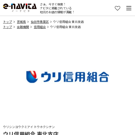
さぁ、今すぐ検索！
ナビタに掲載されている
地元のお店の情報が満載！
トップ
宮城県
仙台市青葉区
ウリ信用組合 東北支店
トップ
金融機関
信用組合
ウリ信用組合 東北支店
ウリシンヨウクミアイ トウホクシテン
ウリ信用組合 東北支店