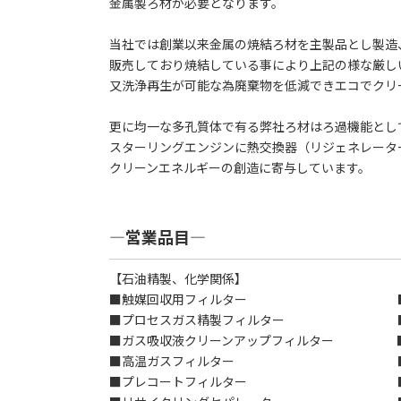
金属製ろ材が必要となります。
当社では創業以来金属の焼結ろ材を主製品とし製造
販売しており焼結している事により上記の様な厳し
又洗浄再生が可能な為廃棄物を低減できエコでクリ
更に均一な多孔質体で有る弊社ろ材はろ過機能とし
スターリングエンジンに熱交換器（リジェネレータ
クリーンエネルギーの創造に寄与しています。
―営業品目―
【石油精製、化学関係】
■触媒回収用フィルター ■製品出
■プロセスガス精製フィルター ■溶媒
■ガス吸収液クリーンアップフィルター ■
■高温ガスフィルター ■ミス
■プレコートフィルター ■自動