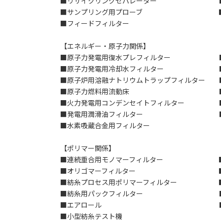
■リサイクリングセパレーター ■サン
■サンプリング用プローブ ■フレ
■フィードフィルター
【エネルギー・原子力関係】
■原子力発電用復水プレフィルター ■原
■原子力発電用冷却水フィルター ■原
■原子炉用溶融ナトリウムトラップフィルター 
■原子力燃料用流動床 ■原子力燃
■火力発電用コンデンセイトフィルター ■
■発電用潤滑油フィルター ■LNG
■水素吸蔵合金用フィルター
【ポリマー関係】
■連続重合用モノマーフィルター ■バッ
■オリゴマーフィルター ■重合プ
■紡糸プロセス用ポリマーフィルター ■製
■紡糸用パックフィルター ■紡糸
■エアロール ■高粘度樹脂
■小型紡糸テスト機