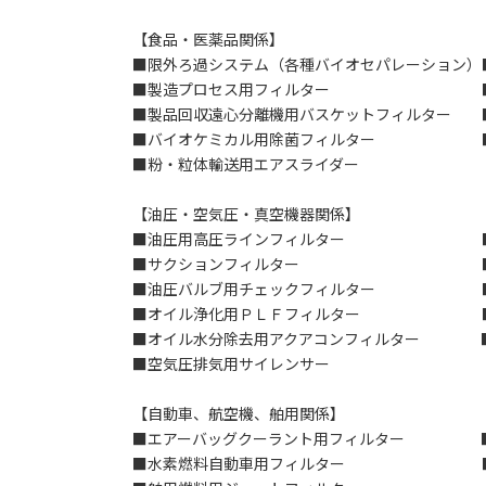
【食品・医薬品関係】
■限外ろ過システム（各種バイオセパレーション）
■製造プロセス用フィルター ■製品
■製品回収遠心分離機用バスケットフィルター 
■バイオケミカル用除菌フィルター ■バ
■粉・粒体輸送用エアスライダー
【油圧・空気圧・真空機器関係】
■油圧用高圧ラインフィルター ■油圧
■サクションフィルター ■エア
■油圧バルブ用チェックフィルター ■電
■オイル浄化用ＰＬＦフィルター ■オ
■オイル水分除去用アクアコンフィルター ■
■空気圧排気用サイレンサー
【自動車、航空機、舶用関係】
■エアーバッグクーラント用フィルター ■
■水素燃料自動車用フィルター ■ジェ