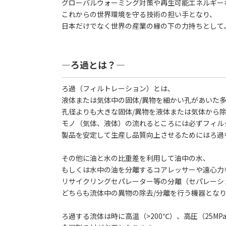
グローバルウォーミング対策や再生可能エネルギー
これからの世界環境を守る技術の担い手となり、
日本だけでなく世界の産業の縁の下の力持ちとして
―ろ過とは？―
ろ過（フィルトレーション）とは、
液体または気体中の固体/異物を細かい孔があいた
孔径よりも大きな固体/異物を液体または気体から
モノ（気体、液体）の流れるところには必ずフィル
製品を安定して生産し品質向上させるためにはろ過
その他に油と水の比重差を利用して油中の水、
もしくは水中の油を分離するコアレッサーや遠心力
リサイクリングセパレーター等の分離（セパレーシ
どちらも流体中の異物の除去/分離を行う機器とな
ろ過する流体は時に高温（>200℃）、高圧（25MPaG