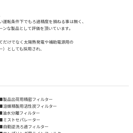
、
い運転条件下でもろ過精度を損ねる事は無く、
ーンな製品として評価を頂いています。
てだけでなく太陽熱発電や補助電源用の
ー）としても採用され、
荷用精密フィルター
精製用活性炭フィルター
油水分離フィルター
トセパレーター
逆洗ろ過フィルター