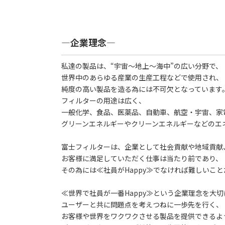
―企業理念―
私達の製品は、“宇宙～地上～海中”の広い分野で、
世界中のあらゆる産業の生産工程などで使用され、
純度の高い製品を造る為には不可欠となっています
フィルターの用途は広く、
一般化学、食品、医薬品、自動車、航空・宇宙、家
グリーンエネルギーやクリーンエネルギーなどのエ
富士フィルターは、企業として社会貢献や地域貢献
お客様に満足していただく仕事は当たり前であり、
その為には≪社員がHappy≫でなければ難しいこ
≪世界で社員が一番Happy≫という企業理念を大切
ユーザーと共に問題点を考えつねに一歩先を行く、
お客様や世界をワクワクさせる製品を提供できるよ