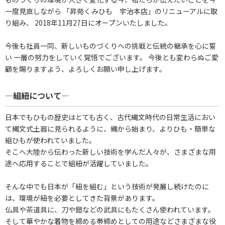
一度見直しながら 「昇苑くみひも 宇治本店」のリニューアルに取
り組み、 2018年11月27日にオープンいたしました。
今後も社員一同、新しいものづくりへの挑戦と伝統の継承を心に誓
い 一層の努力をしていく覚悟でございます。 今後とも変わらぬご愛
顧を賜りますよう、よろしくお願い申し上げます。
―組紐について―
日本でもひもの歴史はとても古く、古代縄文時代の日常生活におい
て縄文式土器に見られるように、縄から始まり、よりひも・簡単な
組ひもが使われていました。
そこへ大陸から伝わった新しい技術を学んだ人々が、さまざまな用
途へ応用することで組紐が活躍していました。
そんな中でも日本が「紐を組む」という技術が発展し続けたのに
は、環境が紐を必要としてきた背景があります。
仏具や茶道具に、刀や鎧などの武具にもたくさん使われています。
そして華やかな着物を締める帯締めとしての用途などさまざまな役