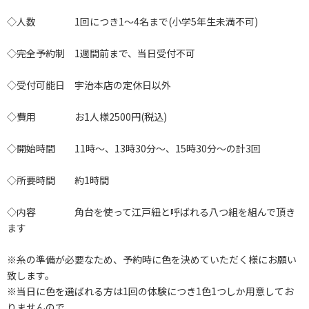
◇人数 1回につき1～4名まで(小学5年生未満不可)
◇完全予約制 1週間前まで、当日受付不可
◇受付可能日 宇治本店の定休日以外
◇費用 お1人様2500円(税込)
◇開始時間 11時～、13時30分～、15時30分～の計3回
◇所要時間 約1時間
◇内容 角台を使って江戸紐と呼ばれる八つ組を組んで頂き
ます
※糸の準備が必要なため、予約時に色を決めていただく様にお願い
致します。
※当日に色を選ばれる方は1回の体験につき1色1つしか用意してお
りませんので、