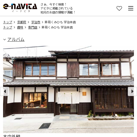
さぁ、今すぐ検索！
ナビタに掲載されている
地元のお店の情報が満載！
トップ
京都府
宇治市
昇苑くみひも 宇治本店
トップ
趣味
専門店
昇苑くみひも 宇治本店
アルバム
本店外観