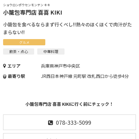
ショウロンポウセンモンテン キキ
小籠包専門店 喜喜 KIKI
小籠包を食べるならまず行くべし!!熱々のほくほくで肉汁がた
まらない!!
グルメ
飲茶・点心
中華料理
エリア
兵庫県神戸市中央区
最寄り駅
JR西日本神戸線 元町駅 改札西口から徒歩4分
小籠包専門店 喜喜 KIKIに行く前にチェック！
078-333-5099