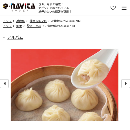
さぁ、今すぐ検索！
ナビタに掲載されている
地元のお店の情報が満載！
トップ
兵庫県
神戸市中央区
小籠包専門店 喜喜 KIKI
トップ
中華
飲茶・点心
小籠包専門店 喜喜 KIKI
アルバム