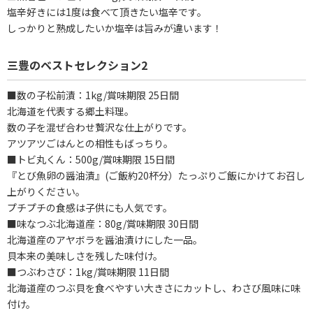
塩辛好きには1度は食べて頂きたい塩辛です。
しっかりと熟成したいか塩辛は旨みが違います！
三豊のベストセレクション2
■数の子松前漬：1kg/賞味期限 25日間
北海道を代表する郷土料理。
数の子を混ぜ合わせ贅沢な仕上がりです。
アツアツごはんとの相性もばっちり。
■トビ丸くん：500g/賞味期限 15日間
『とび魚卵の醤油漬』(ご飯約20杯分）たっぷりご飯にかけてお召し
上がりください。
プチプチの食感は子供にも人気です。
■味なつぶ北海道産：80g/賞味期限 30日間
北海道産のアヤボラを醤油漬けにした一品。
貝本来の美味しさを残した味付け。
■つぶわさび：1kg/賞味期限 11日間
北海道産のつぶ貝を食べやすい大きさにカットし、わさび風味に味
付け。