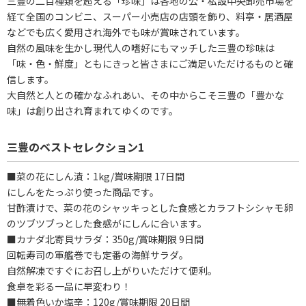
三豊の二百種類を超える「珍味」は各地の公・私設中央卸売市場を
経て全国のコンビニ、スーパー小売店の店頭を飾り、料亭・居酒屋
などでも広く愛用され海外でも味が賞味されています。
自然の風味を生かし現代人の嗜好にもマッチした三豊の珍味は
「味・色・鮮度」ともにきっと皆さまにご満足いただけるものと確
信します。
大自然と人との確かなふれあい、その中からこそ三豊の「豊かな
味」は創り出され育まれてゆくのです。
三豊のベストセレクション1
■菜の花にしん漬：1kg/賞味期限 17日間
にしんをたっぷり使った商品です。
甘酢漬けで、菜の花のシャッキっとした食感とカラフトシシャモ卵
のツブツブっとした食感がにしんに合います。
■カナダ北寄貝サラダ：350g/賞味期限 9日間
回転寿司の軍艦巻でも定番の海鮮サラダ。
自然解凍ですぐにお召し上がりいただけて便利。
食卓を彩る一品に早変わり！
■無着色いか塩辛：120g/賞味期限 20日間