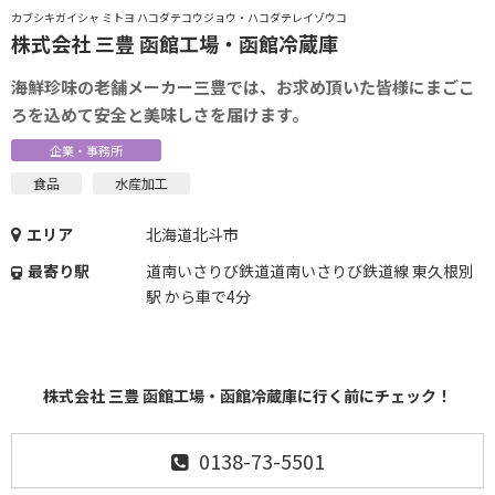
カブシキガイシャ ミトヨ ハコダテコウジョウ・ハコダテレイゾウコ
株式会社 三豊 函館工場・函館冷蔵庫
海鮮珍味の老舗メーカー三豊では、お求め頂いた皆様にまごこ
ろを込めて安全と美味しさを届けます。
企業・事務所
食品
水産加工
エリア
北海道北斗市
最寄り駅
道南いさりび鉄道道南いさりび鉄道線 東久根別
駅 から車で4分
株式会社 三豊 函館工場・函館冷蔵庫に行く前にチェック！
0138-73-5501