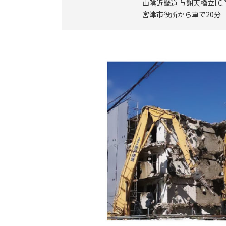
山陰近畿道 与謝天橋立I.C
宮津市役所から車で20分