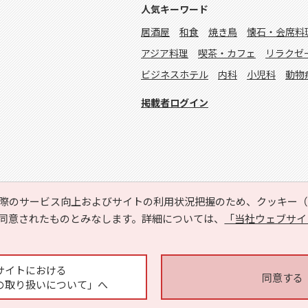
人気キーワード
居酒屋
和食
焼き鳥
懐石・会席料
アジア料理
喫茶・カフェ
リラクゼ
ビジネスホテル
内科
小児科
動物
掲載者ログイン
際のサービス向上およびサイトの利用状況把握のため、クッキー（C
同意されたものとみなします。詳細については、
「当社ウェブサイ
Copyright © HYOJITO.Co.,Ltd. All Rights Reserved.
サイトにおける
同意する
の取り扱いについて」へ