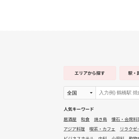
エリア
から探す
駅・
人気キーワード
居酒屋
和食
焼き鳥
懐石・会席料
アジア料理
喫茶・カフェ
リラクゼ
ビジネスホテル
内科
小児科
動物