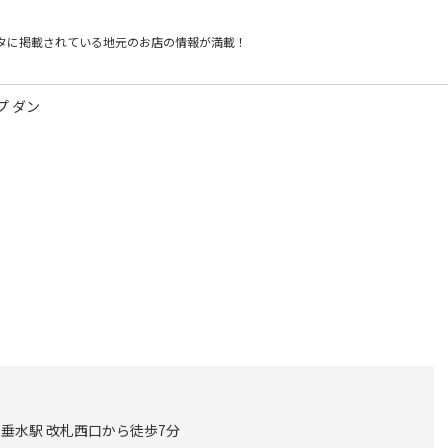
タに掲載されている
地元のお店の情報が満載！
プ ダン
店。
 垂水駅 改札西口から徒歩7分