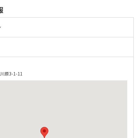
報
ン
原3-1-11