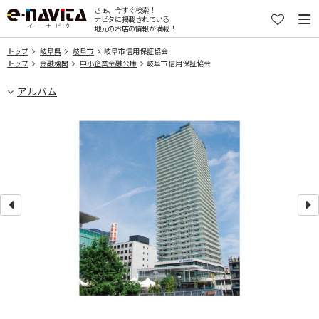
さぁ、今すぐ検索！
ナビタに掲載されている
地元のお店の情報が満載！
トップ
岐阜県
岐阜市
岐阜市信用保証協会
トップ
金融機関
中小企業金融公庫
岐阜市信用保証協会
アルバム