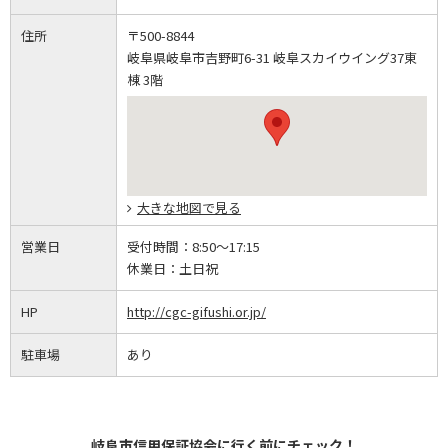
住所
〒500-8844
岐阜県岐阜市吉野町6-31 岐阜スカイウイング37東
棟 3階
大きな地図で見る
営業日
受付時間：
8:50～17:15
休業日：
土日祝
HP
http://cgc-gifushi.or.jp/
駐車場
あり
岐阜市信用保証協会に行く前にチェック！